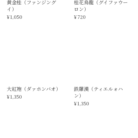
黄金桂（ファンジング
桂花烏龍（グイファウー
イ）
ロン）
¥1,050
¥720
大紅袍（ダァホンバオ）
鉄羅漢（ティエルォハ
ン）
¥1,350
¥1,350