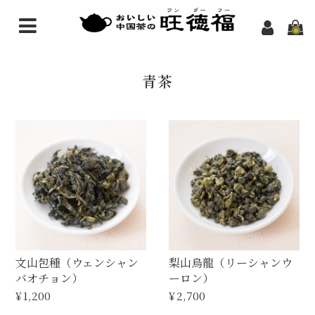
0
中国茶のお話
青茶
中国茶の基礎知識
おいしい中国茶
お茶の効能
店舗紹介
旺徳福の由来
メディア掲載
文山包種（ウェンシャン
梨山烏龍（リーシャンウ
バオチョン）
ーロン）
アクセス
¥1,200
¥2,700
茶房ご案内