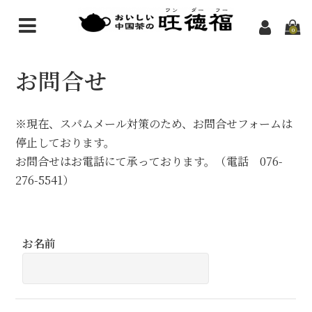
0
中国茶のお話
お問合せ
中国茶の基礎知識
※現在、スパムメール対策のため、お問合せフォームは
おいしい中国茶
停止しております。
お茶の効能
お問合せはお電話にて承っております。（電話 076-
276-5541）
店舗紹介
旺徳福の由来
お名前
メディア掲載
アクセス
茶房ご案内