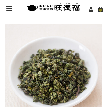
0
中国茶のお話
中国茶の基礎知識
おいしい中国茶
お茶の効能
店舗紹介
旺徳福の由来
メディア掲載
アクセス
茶房ご案内