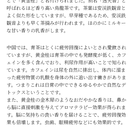
とで「黄金桂」と名付けられました。別名「透天香」と
呼ばれるほど香り高い烏龍茶です。茶葉は安渓鉄観音と
よく似た形をしていますが、早芽種であるため、安渓鉄
観音よりも早く茶摘みが行われます。ほのかにミルキー
な甘い香りの乳香がします。
中国では、青茶はとくに疲労回復によいとされ愛飲され
ていますが、黄金桂は青茶の中でも発酵度が低く、カフ
ェインを多く含んでおり、利尿作用が高いことで知られ
ています。カフェインは尿を自然に排出し、体内に溜ま
った疲労物質の乳酸を身体の外に追い出す働きがありま
す。つまりこれは日常の中でできるゆるやかで自然なデ
トックスということです。
また、黄金桂の金木犀のようなおだやかな香りは、鼻か
ら脳に直接刺激を与えてアロマテラピー効果が得られま
す。脳に気持ちの良い香りを届けることで、疲労回復効
果も倍増します。虫歯、眼精疲労などにも効果的です。