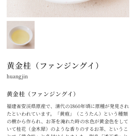
茶房メニュー
オンラインショップ
お問合せ
黄金桂（ファンジングイ）
huangjin
黄金桂（ファンジングイ）
福建省安渓県原産で、清代の1860年頃に原種が発見され
たといわれています。「黄疸」（こうたん）という種類
の樹から作られ、お茶を淹れた時の水色が黄金色をして
いて桂花（金木犀）のような香りのするお茶、というこ