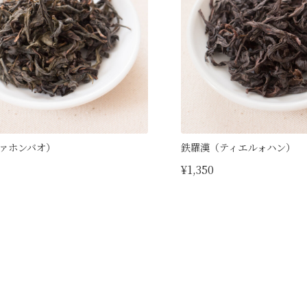
ァホンバオ）
鉄羅漢（ティエルォハン）
¥1,350