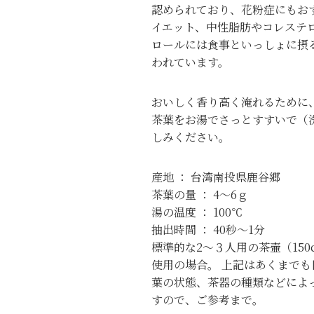
認められており、花粉症にもお
イエット、中性脂肪やコレステ
ロールには食事といっしょに摂
われています。
おいしく香り高く淹れるために
茶葉をお湯でさっとすすいで（
しみください。
産地 ： 台湾南投県鹿谷郷
茶葉の量 ： 4～6ｇ
湯の温度 ： 100℃
抽出時間 ： 40秒～1分
標準的な2～３人用の茶壷（150
使用の場合。 上記はあくまでも
葉の状態、茶器の種類などによ
すので、ご参考まで。