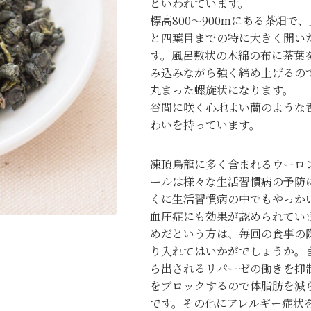
といわれています。
標高800～900mにある茶畑で
と四葉目までの特に大きく開い
す。風呂敷状の木綿の布に茶葉
み込みながら強く締め上げるの
丸まった螺旋状になります。
谷間に咲く心地よい蘭のような
わいを持っています。
凍頂烏龍に多く含まれるウーロ
ールは様々な生活習慣病の予防
くに生活習慣病の中でもやっか
血圧症にも効果が認められていま
めだという方は、毎回の食事の
り入れてはいかがでしょうか。
ら出されるリパーゼの働きを抑
をブロックするので体脂肪を減
です。その他にアレルギー症状