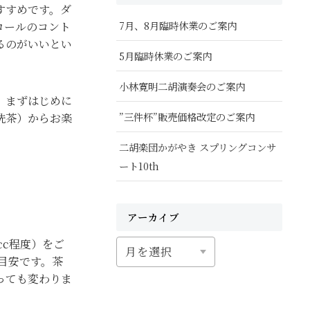
すすめです。ダ
7月、8月臨時休業のご案内
ロールのコント
るのがいいとい
5月臨時休業のご案内
小林寛明二胡演奏会のご案内
、まずはじめに
”三件杯”販売価格改定のご案内
洗茶）からお楽
二胡楽団かがやき スプリングコンサ
ート10th
アーカイブ
cc程度）をご
ア
目安です。茶
ー
っても変わりま
カ
イ