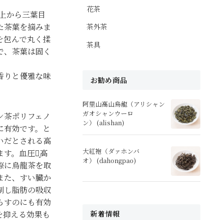
花茶
、上から三葉目
た茶葉を摘みま
茶外茶
を包んで丸く揉
茶具
で、茶葉は固く
香りと優雅な味
お勧め商品
阿里山高山烏龍（アリシャン
ガオシャンウーロ
ン茶ポリフェノ
ン） (alishan)
に有効です。と
いだとされる高
大紅袍（ダァホンバ
す。血圧が̝高
オ） (dahongpao)
際に烏龍茶を取
また、すい臓か
制し脂肪の吸収
らすのにも有効
新着情報
を抑える効果も