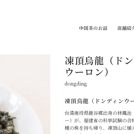
中国茶のお話
店舗紹
凍頂烏龍（ドン
ウーロン）
dongding
凍頂烏龍（ドンディンウ
台湾南投県鹿谷郷出身の林鳳池
ー）が、福建省の科挙試験の合
種の株を持ち帰り、凍頂山に植