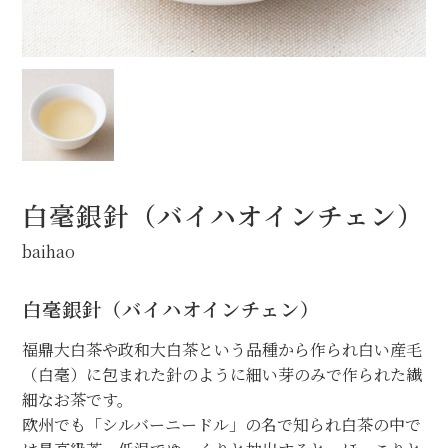
茶房メニュー
オンラインショップ
お問合せ
白毫銀針（バイハオインチェン）
baihao
白毫銀針（バイハオインチェン）
福鼎大白茶や政和大白茶という品種から作られ白い産毛
（白毫）に包まれた針のように細い芽のみで作られた繊
細なお茶です。
欧州でも「シルバーニードル」の名で知られ白茶の中で