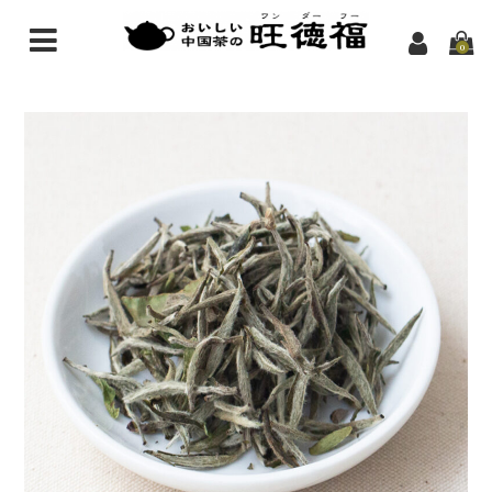
0
中国茶のお話
中国茶の基礎知識
おいしい中国茶
お茶の効能
店舗紹介
旺徳福の由来
メディア掲載
アクセス
茶房ご案内