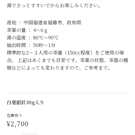
湯でさっとすすいでからお楽しみください。
産地 ： 中国福建省福鼎市、政和県
茶葉の量 ： 4～6ｇ
湯の温度 ： 80℃～90℃
抽出時間 ： 50秒～1分
標準的な2～３人用の茶壷（150cc程度）をご使用の場
合。 上記はあくまでも目安です。茶葉の状態、茶器の種
類などによっても変わりますので、ご参考まで。
白毫銀針30g入り
在庫有り
¥2,700