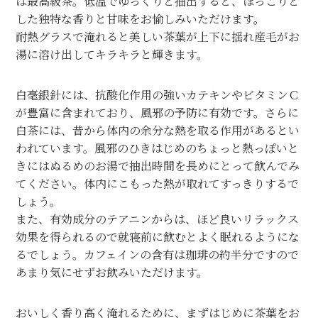
は最高級茶。低温でゆっくりと抽出すると、ほっこりと
した独特な香りと甘味をお愉しみいただけます。
耐熱グラスで淹れると美しい茶葉が上下に揺れ産毛がお
湯に溶け出してキラキラと輝きます。
白毫銀針には、抗酸化作用の強いカテキンやビタミンＣ
が豊富に含まれており、風邪の予防に有効です。さらに
白茶には、昔から体内の余分な熱を取る作用があるとい
われています。風邪のひきはじめのちょっと熱っぽいと
きにはぬるめのお湯で抽出時間を長めにとって飲んでみ
てください。体内にこもった熱が取れてすっきりするで
しょう。
また、有効成分のテアニンからは、ほど良いリラックス
効果を得られるので就寝前に飲むとよく眠れるようにな
るでしょう。カフェインの含有は珈琲の約半分ですので
あまり気にせずお飲みいただけます。
おいしく香り高く淹れるために、まずはじめに茶葉をお